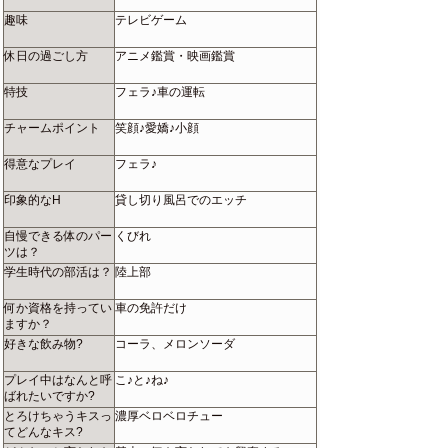
趣味
テレビゲーム
休日の過ごし方
アニメ鑑賞・映画鑑賞
特技
フェラ♪車の運転
チャームポイント
笑顔♪愛嬌♪小顔
得意なプレイ
フェラ♪
印象的なH
貸し切り風呂でのエッチ
自慢できる体のパー
くびれ
ツは？
学生時代の部活は？
陸上部
何か資格を持ってい
車の免許だけ
ますか？
好きな飲み物?
コーラ、メロンソーダ
プレイ中はなんと呼
こ♪と♪ね♪
ばれたいですか?
とろけちゃうキスっ
濃厚ベロベロチュー
てどんなキス?