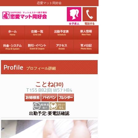
恋愛マット同好会
Profile
プロフィール詳細
ことね
(30)
T155 B82(B) W57 H84
出勤予定:要電話確認