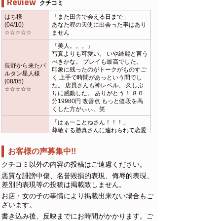
Review
クチコミ
はち様
「また田舎で会える日まで」
(04/10)
あなた程の天使に出会った事はあり
☆☆☆☆☆
ません
「美人。。。」
写真よりも可愛い。 いや綺麗と言う
べきかな。 プレイも最高でした。
長野から来たバ
印象に残ったのがトークがものすご
ルタン星人様
く 上手で時間があっという間でし
(08/05)
た。 店員さんも神レベル。 久しぶ
☆☆☆☆☆
りに感動した。 ありがとう！ ８０
分19980円 改善点 もっと値段を高
くした方がぃぃ。笑
「はぁーことねさん！！！」
尊敬する勝真さんに連れられて恋愛
マットに降り立ちました！ことねさ
んのあまりのテクニックに骨抜きに
お客様の声募集中!!
チャッキー様
されてしまい久方振りにイかされて
(08/04)
しまいました。 これからも恋愛マッ
クチコミ以外の内容の投稿はご遠慮ください。
☆☆☆☆☆
トは永久に不滅です！！ ここで僕の
悪質な誹謗中傷、名誉毀損的表現、侮辱的表現、
尊敬するニーチェの言葉を一つ “こ
差別的表現等の投稿は掲載致しません。
の世に存在する上で、最大の充実感
と喜びを得る秘訣は、危険に生きる
お店・女の子の事情により掲載出来ない場合もご
ことである。”
ざいます。
「最高」
書き込み後、反映までにお時間がかかります。ご
かや様