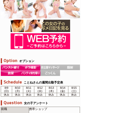
Option
オプション
Schedule
ことねさんの週間出勤予定表
8/9
8/10
8/11
8/12
8/13
8/14
8/15
(日)
(月)
(火)
(水)
(木)
(金)
(土)
休み
休み
休み
休み
休み
休み
休み
Question
女の子アンケート
前職
携帯ショップ