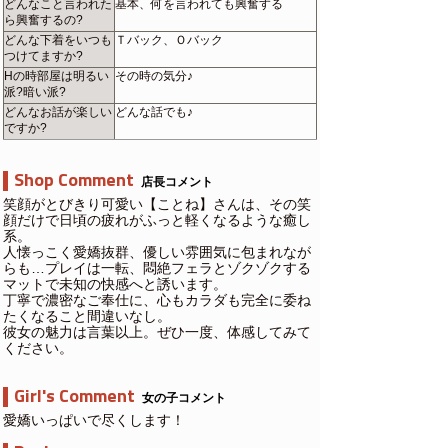
どんなこと言われた
基本、何を言われても興奮する
ら興奮するの?
どんな下着をいつも
Ｔバック、Ｏバック
つけてますか?
Hの時部屋は明るい
その時の気分♪
派?暗い派?
どんなお話が楽しい
どんな話でも♪
ですか?
Shop Comment
店長コメント
笑顔がとびきり可愛い【ことね】さんは、その笑
顔だけで日頃の疲れがふっと軽くなるような癒し
系。
人懐っこく愛嬌抜群、優しい雰囲気に包まれなが
らも…プレイは一転、悶絶フェラとゾクゾクする
マットで未知の快感へと誘います。
丁寧で濃密なご奉仕に、心もカラダも完全に委ね
たくなること間違いなし。
彼女の魅力は言葉以上。ぜひ一度、体感してみて
ください。
Girl's Comment
女の子コメント
愛嬌いっぱいで尽くします！