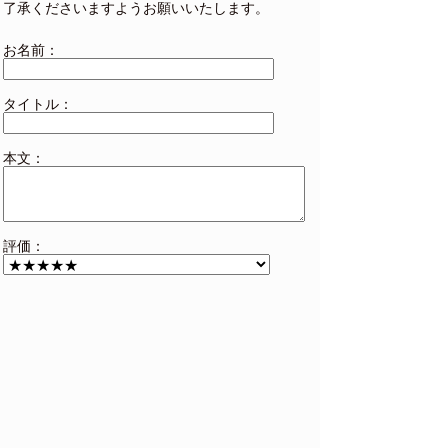
とても親切かつ丁寧で最高のテクニ
了承くださいますようお願いいたします。
(04/04)
ックでした。また行きたいです。超
☆☆☆☆☆
お勧めです‼️
お名前：
「大満足」
札幌ヤクルト様
美人でもあり可愛らしくもあり それ
(12/02)
でいてテクニックも申し分ないのだ
タイトル：
☆☆☆☆☆
から感動しかない！ 特にからだの
隅々までのリップはおすすめー
「とってもかわいい❤」
本文：
修治さん様様
何回も遊びたいくらい可愛いです！
(08/16)
また必ず指名します！ことねさんよ
☆☆☆☆☆
ろしく＾＾
「良い感じです。」
終始笑顔の気持ちのいい接客をあり
評価：
おるがいつか様
がとう！ テクニックも申し分ありま
(04/05)
せんでした。 また機会があれば、次
☆☆☆☆☆
は指名で遊ばせて貰います。 写メ日
記も楽しみにしてます。 ありがと
う！