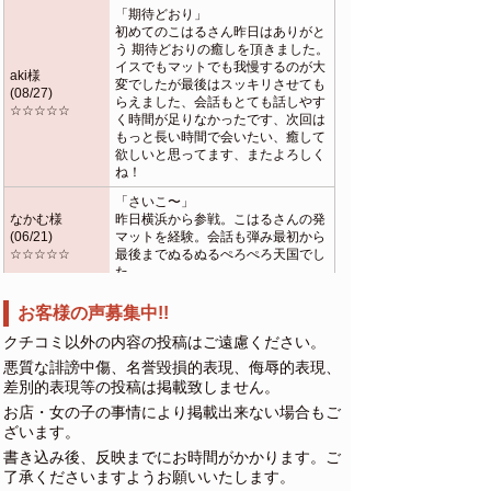
「期待どおり」
初めてのこはるさん昨日はありがと
う 期待どおりの癒しを頂きました。
イスでもマットでも我慢するのが大
aki様
変でしたが最後はスッキリさせても
(08/27)
らえました、会話もとても話しやす
☆☆☆☆☆
く時間が足りなかったです、次回は
もっと長い時間で会いたい、癒して
欲しいと思ってます、またよろしく
ね！
「さいこ〜」
なかむ様
昨日横浜から参戦。こはるさんの発
(06/21)
マットを経験。会話も弾み最初から
☆☆☆☆☆
最後までぬるぬるぺろぺろ天国でし
た。
「素晴らしいに尽きる」
お客様の声募集中!!
こはるさんのご指名は初めてでし
た。 とにかく舐めの技術がスゴく
クチコミ以外の内容の投稿はご遠慮ください。
て、語彙力吹き飛びそうなくらいで
悪質な誹謗中傷、名誉毀損的表現、侮辱的表現、
催様
した。 いわゆる２回戦もやりました
差別的表現等の投稿は掲載致しません。
(04/02)
が、無理やりではなく導くようなプ
☆☆☆☆☆
レイだったので、無事出せました。
お店・女の子の事情により掲載出来ない場合もご
さすがはプロだなあと思います。 一
ざいます。
度やればハマること間違いなしで
書き込み後、反映までにお時間がかかります。ご
す。 また機会あればよろしくお願い
了承くださいますようお願いいたします。
します。