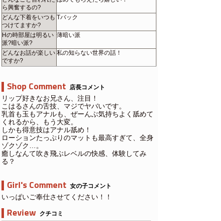
ら興奮するの?
どんな下着をいつも
Tバック
つけてますか?
Hの時部屋は明るい
薄暗い派
派?暗い派?
どんなお話が楽しい
私の知らない世界の話！
ですか?
Shop Comment
店長コメント
リップ好きなお兄さん、注目！
こはるさんの舌技、マジでヤバいです。
乳首も玉もアナルも、ぜーんぶ気持ちよく舐めて
くれるから、もう大変。
しかも得意技はアナル舐め！
ローションたっぷりのマットも最高すぎて、全身
ゾクゾク…。
癒しなんて吹き飛ぶレベルの快感、体験してみ
る？
Girl's Comment
女の子コメント
いっぱいご奉仕させてください！！
Review
クチコミ