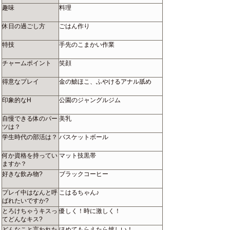
趣味
料理
休日の過ごし方
ごはん作り
特技
手先のこまかい作業
チャームポイント
笑顔
得意なプレイ
金の鯱ほこ、ふやけるアナル舐め
印象的なH
公園のジャングルジム
自慢できる体のパー
美乳
ツは？
学生時代の部活は？
バスケットボール
何か資格を持ってい
マット技黒帯
ますか？
好きな飲み物?
ブラックコーヒー
プレイ中はなんと呼
こはるちゃん♪
ばれたいですか?
とろけちゃうキスっ
優しく！時に激しく！
てどんなキス?
どんなこと言われた
ほめてもらえたら嬉しい！