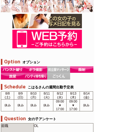
Option
オプション
Schedule
こはるさんの週間出勤予定表
8/8
8/9
8/10
8/11
8/12
8/13
8/14
(土)
(日)
(月)
(火)
(水)
(木)
(金)
09:00
09:00
休み
休み
休み
休み
▼
▼
休み
17:00
17:00
Question
女の子アンケート
前職
OL