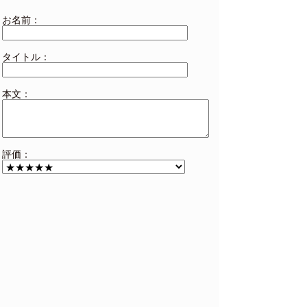
「1年半ぶりでした」
お名前：
8月30日に朝イチにお伺いしまし
た。 1年半ぶりに札幌に来たので、
是非こはるさんに会いたくて前日予
サンタ様
約させてもらいました。 やはり、丁
タイトル：
(09/03)
寧な接客や楽しい会話ありがとうご
☆☆☆☆☆
ざいます。 もちろん骨抜きされてし
まいました。 是非ともまた札幌に行
本文：
く時は、こはるさんにお願いしたい
です。
ムラタ様
「トータル的に」
(08/24)
とても良かった!
☆☆☆☆☆
評価：
「いろいろ上手い！」
久しぶりの風俗でしたが、全体的に
めっちゃ上手かったです！2回戦希
k様
望と伝えたら無理にではなく自然に
(05/17)
2回とも出してくれました。時間配
☆☆☆☆☆
分も完璧。 2回目はだいたい無理矢
理出してもらってたのに自然に出し
てもらってかなりスッキリしまし
た！ テクニック完璧👌
Taka様
「プロの接客有り難う」
(11/21)
温泉帰り温かく迎えてくれて有り難
☆☆☆☆☆
う❗気配りに脱帽しました。