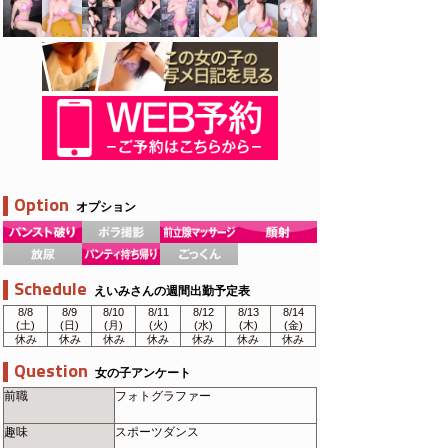
Option
オプション
Schedule
えいみさんの週間出勤予定表
8/8
8/9
8/10
8/11
8/12
8/13
8/14
(土)
(日)
(月)
(火)
(水)
(木)
(金)
休み
休み
休み
休み
休み
休み
休み
Question
女の子アンケート
前職
フォトグラファー
趣味
スポーツダンス