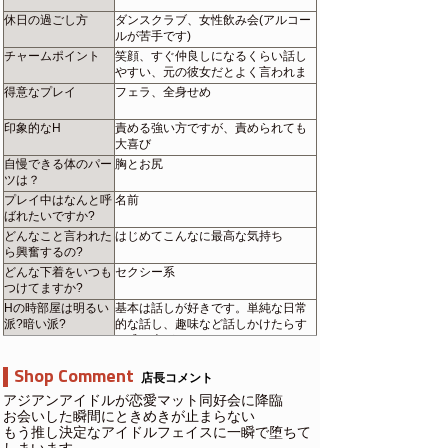
休日の過ごし方
ダンスクラブ、女性飲み会(アルコー
ルが苦手です)
チャームポイント
笑顔、すぐ仲良しになるくらい話し
やすい、元の彼女だとよく言われま
した。
得意なプレイ
フェラ、全身せめ
印象的なH
責める強い方ですが、責められても
大喜び
自慢できる体のパー
胸とお尻
ツは？
プレイ中はなんと呼
名前
ばれたいですか?
どんなこと言われた
はじめてこんなに最高な気持ち
ら興奮するの?
どんな下着をいつも
セクシー系
つけてますか?
Hの時部屋は明るい
基本は話しが好きです。単純な日常
派?暗い派?
的な話し、趣味など話しかけたらす
ぐ盛り上がり
Shop Comment
店長コメント
アジアンアイドルが恋愛マット同好会に降臨
お会いした瞬間にときめきが止まらない
もう推し決定なアイドルフェイスに一瞬で堕ちて