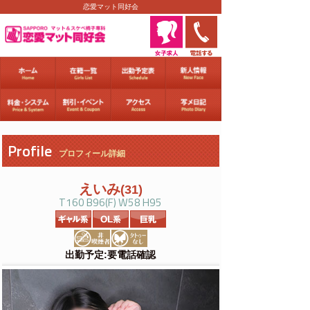
恋愛マット同好会
Profile
プロフィール詳細
えいみ
(31)
T160 B96(F) W58 H95
出勤予定:要電話確認