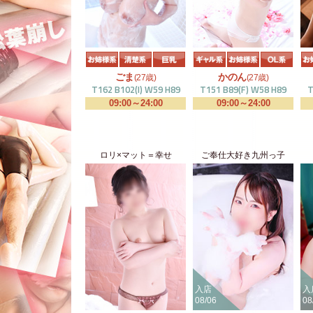
ごま
かのん
(27歳)
(27歳)
T162 B102(I) W59 H89
T151 B89(F) W58 H89
T
09:00～24:00
09:00～24:00
ロリ×マット＝幸せ
ご奉仕大好き九州っ子
入店
入
08/06
08