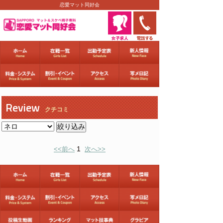
恋愛マット同好会
Review
クチコミ
1
<<前へ
次へ>>