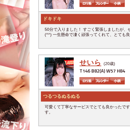
ドキドキ
50分で入りました！ すごく緊張しましたが
(^^) 一生懸命で凄く頑張ってくれて、とて
せいら
(20歳)
T146 B82(A) W57 H84
つるつるぬるぬる
可愛くて丁寧なサービスでとても良かったです
す。