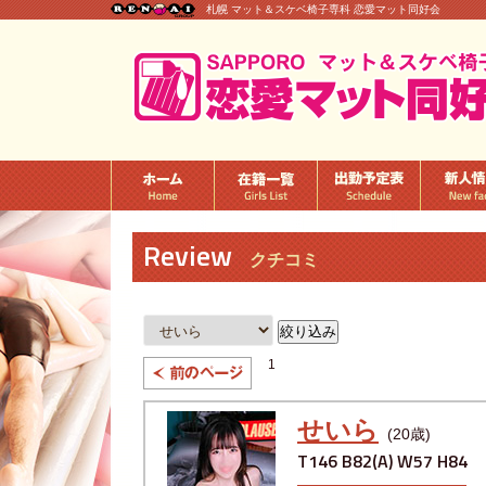
札幌 マット＆スケベ椅子専科 恋愛マット同好会
Review
クチコミ
1
前のページ
せいら
(20歳)
T146 B82(A) W57 H84