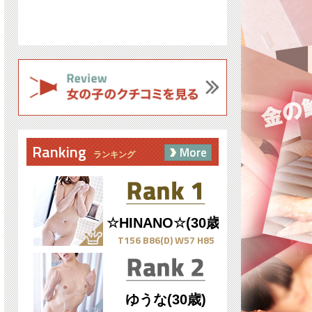
Ranking
More
ランキング
☆HINANO☆(30歳)
T156 B86(D) W57 H85
ゆうな(30歳)