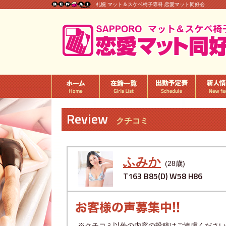
札幌 マット＆スケベ椅子専科 恋愛マット同好会
Review
クチコミ
ふみか
(28歳)
T163 B85(D) W58 H86
※クチコミ以外の内容の投稿はご遠慮ください