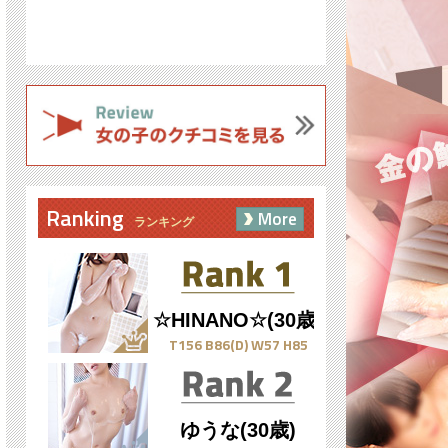
Ranking
More
ランキング
☆HINANO☆(30歳)
T156 B86(D) W57 H85
ゆうな(30歳)