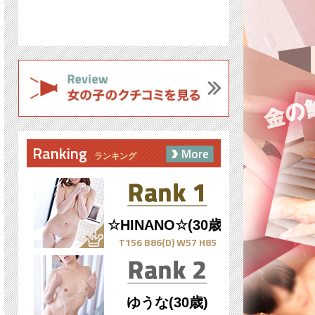
Ranking
More
ランキング
☆HINANO☆(30歳)
T156 B86(D) W57 H85
ゆうな(30歳)