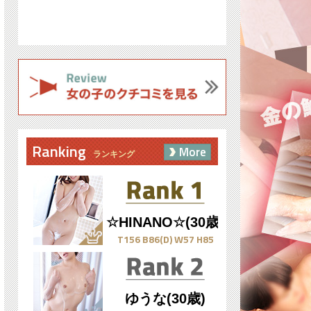
Ranking
More
ランキング
☆HINANO☆(30歳)
T156 B86(D) W57 H85
ゆうな(30歳)