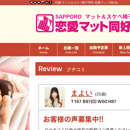
札幌 マット＆スケベ椅子専科 恋愛マット同好会
Review
クチコミ
まよい
(25歳)
T167 B87(D) W60 H87
※クチコミ以外の内容の投稿はご遠慮ください