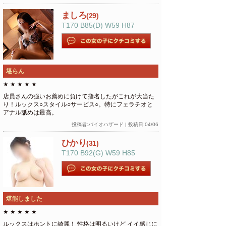
ましろ
(29)
T170 B85(D) W59 H87
堪らん
★
★
★
★
★
店員さんの強いお薦めに負けて指名したがこれが大当た
り！ルックス○スタイル○サービス○。特にフェラチオと
アナル舐めは最高。
投稿者:バイオハザード | 投稿日:04/06
ひかり
(31)
T170 B92(G) W59 H85
堪能しました
★
★
★
★
★
ルックスはホントに綺麗！ 性格は明るいけど イイ感じに