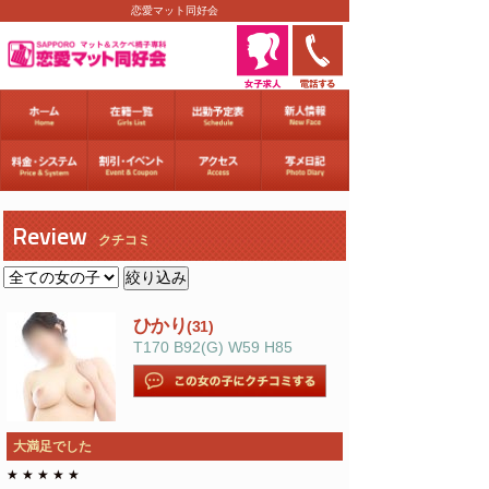
恋愛マット同好会
Review
クチコミ
ひかり
(31)
T170 B92(G) W59 H85
大満足でした
★
★
★
★
★