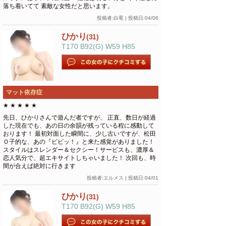
落ち着いてて 素敵な女性だと思います。
投稿者:白竜 | 投稿日:04/06
ひかり
(31)
T170 B92(G) W59 H85
マット依存症
★
★
★
★
★
先日、ひかりさんで遊んだ者ですが、 正直、数日が経過
した現在でも、あの日の余韻が残っている程に感動して
おります！ 最初対面した瞬間に、少し古いですが、松田
Ｏ子的な、あの『ビビッ！』と来た感覚がありました！
スタイルはスレンダー＆セクシー！サービスも、濃厚＆
恋人気分で、超エキサイトしちゃいました！ 次回も、時
間が合えば絶対に行きます
投稿者:エルメス | 投稿日:04/01
ひかり
(31)
T170 B92(G) W59 H85