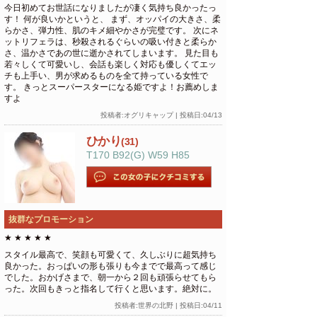
今日初めてお世話になりましたが凄く気持ち良かったっ
す！ 何が良いかというと、 まず、オッパイの大きさ、柔
らかさ、弾力性、肌のキメ細やかさが完璧です。 次にネ
ットリフェラは、秒殺されるぐらいの吸い付きと柔らか
さ、温かさであの世に逝かされてしまいます。 見た目も
若々しくて可愛いし、会話も楽しく対応も優しくてエッ
チも上手い、男が求めるものを全て持っている女性で
す。 きっとスーパースターになる姫ですよ！お薦めしま
すよ
投稿者:オグリキャップ | 投稿日:04/13
ひかり
(31)
T170 B92(G) W59 H85
抜群なプロモーション
★
★
★
★
★
スタイル最高で、笑顔も可愛くて、久しぶりに超気持ち
良かった。おっぱいの形も張りも今までで最高って感じ
でした。おかげさまで、朝一から２回も頑張らせてもら
った。次回もきっと指名して行くと思います。絶対に。
投稿者:世界の北野 | 投稿日:04/11