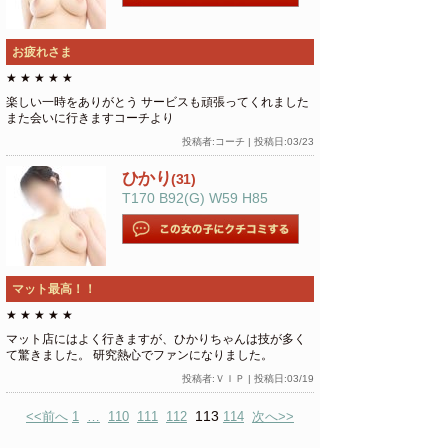
お疲れさま
★
★
★
★
★
楽しい一時をありがとう サービスも頑張ってくれました
また会いに行きますコーチより
投稿者:コーチ | 投稿日:03/23
ひかり
(31)
T170 B92(G) W59 H85
マット最高！！
★
★
★
★
★
マット店にはよく行きますが、ひかりちゃんは技が多く
て驚きました。 研究熱心でファンになりました。
投稿者:ＶＩＰ | 投稿日:03/19
113
<<前へ
1
…
110
111
112
114
次へ>>