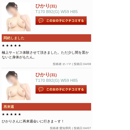
ひかり
(31)
T170 B92(G) W59 H85
悶絶しました
★
★
★
★
★
極上サ～ビス体験させて頂きました。ただ少し間を置か
ないと身体がもたん。
投稿者:オバマ | 投稿日:04/08
ひかり
(31)
T170 B92(G) W59 H85
再来週
★
★
★
★
★
ひかりさんに再来週会いに行きま～す！
投稿者:愛知県民 | 投稿日:04/07